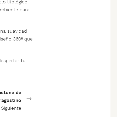
lo litológico
ambiente para
 una suavidad
diseño 360º que
despertar tu
nstone de
’agostino
Siguiente