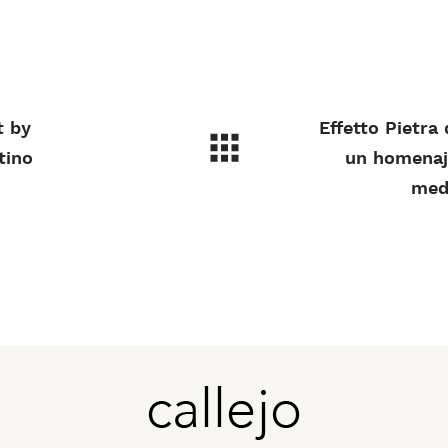
t by
Effetto Pietra 
tino
un homenaj
med