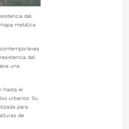
esistencia del
chapa metálica
ia contemporánea
esistencia del
rece una
 hasta el
ilos urbanos. Su
ilizada para
alturas de