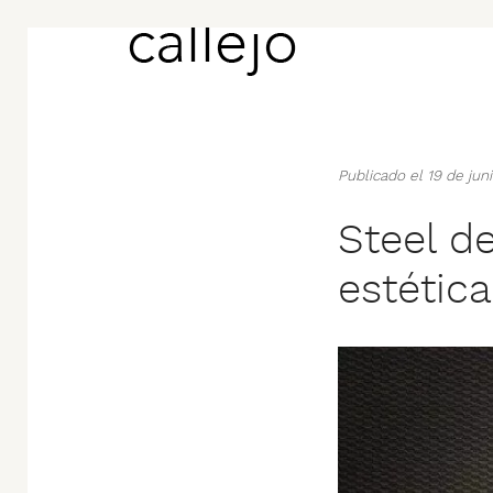
Publicado el 19 de ju
Steel de
estétic