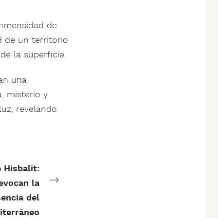
inmensidad de
 de un territorio
e la superficie.
ean una
 misterio y
luz, revelando
 Hisbalit:
evocan la
encia del
iterráneo