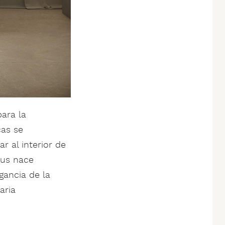
para la
cas se
r al interior de
mus nace
gancia de la
aria