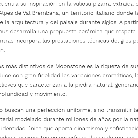
uentra su inspiración en la valiosa pizarra extraída d
Alpes de Val Brembana, un territorio italiano donde l
 la arquitectura y del paisaje durante siglos. A parti
mus desarrolla una propuesta cerámica que respeta l
ntras incorpora las prestaciones técnicas del gres p
n.
os más distintivos de Moonstone es la riqueza de su
duce con gran fidelidad las variaciones cromáticas, 
relieves que caracterizan a la piedra natural, genera
profundidad y movimiento.
o buscan una perfección uniforme, sino transmitir l
terial modelado durante millones de años por la na
identidad única que aporta dinamismo y sofisticació
edes y pavimentos en superficies llenas de matices.