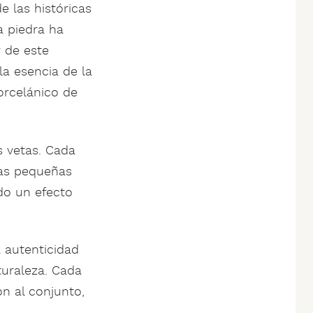
e las históricas
a piedra ha
r de este
a esencia de la
orcelánico de
s vetas. Cada
las pequeñas
ndo un efecto
a autenticidad
turaleza. Cada
n al conjunto,