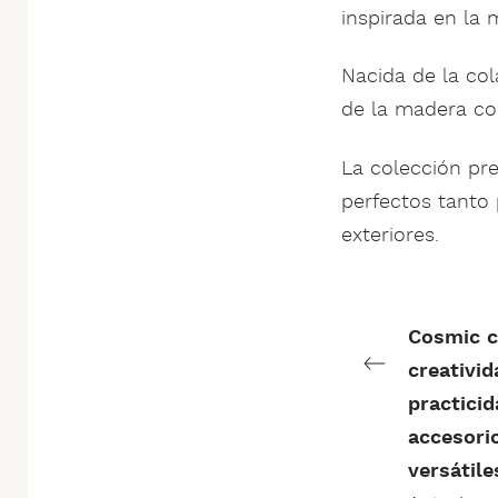
inspirada en la 
Nacida de la col
de la madera co
La colección pr
perfectos tanto 
exteriores.
Cosmic c
creativi
practicid
accesori
versátile