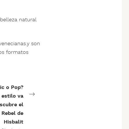
belleza natural
venecianas.y son
los formatos
sic o Pop?
 estilo va
scubre el
Rebel de
Hisbalit