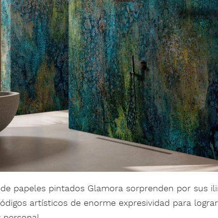
 de papeles pintados Glamora sorprenden por sus il
Códigos artísticos de enorme expresividad para logr
y personal.