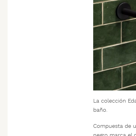
La colección Ed
baño.
Compuesta de u
negro marca el c